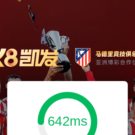
642ms